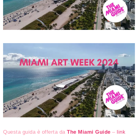
Questa guida è offerta da
The Miami Guide
–
link