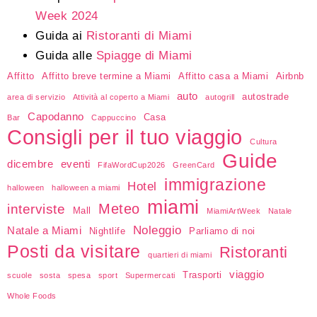
Week 2024
Guida ai
Ristoranti di Miami
Guida alle
Spiagge di Miami
Affitto
Affitto breve termine a Miami
Affitto casa a Miami
Airbnb
auto
autostrade
area di servizio
Attività al coperto a Miami
autogrill
Capodanno
Casa
Bar
Cappuccino
Consigli per il tuo viaggio
Cultura
Guide
dicembre
eventi
FifaWordCup2026
GreenCard
immigrazione
Hotel
halloween
halloween a miami
miami
Meteo
interviste
Mall
MiamiArtWeek
Natale
Noleggio
Natale a Miami
Nightlife
Parliamo di noi
Posti da visitare
Ristoranti
quartieri di miami
viaggio
Trasporti
scuole
sosta
spesa
sport
Supermercati
Whole Foods