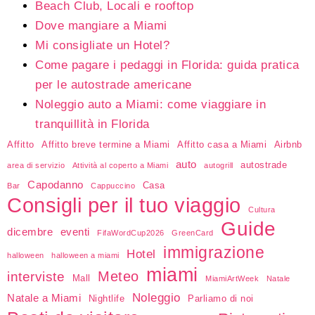
Beach Club, Locali e rooftop
Dove mangiare a Miami
Mi consigliate un Hotel?
Come pagare i pedaggi in Florida: guida pratica
per le autostrade americane
Noleggio auto a Miami: come viaggiare in
tranquillità in Florida
Affitto
Affitto breve termine a Miami
Affitto casa a Miami
Airbnb
auto
autostrade
area di servizio
Attività al coperto a Miami
autogrill
Capodanno
Casa
Bar
Cappuccino
Consigli per il tuo viaggio
Cultura
Guide
dicembre
eventi
FifaWordCup2026
GreenCard
immigrazione
Hotel
halloween
halloween a miami
miami
Meteo
interviste
Mall
MiamiArtWeek
Natale
Noleggio
Natale a Miami
Nightlife
Parliamo di noi