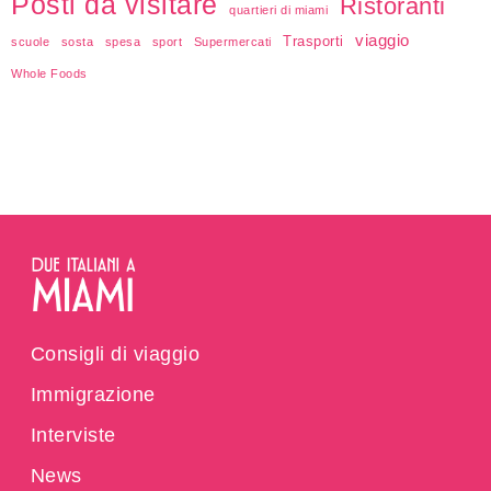
Posti da visitare
Ristoranti
quartieri di miami
viaggio
Trasporti
scuole
sosta
spesa
sport
Supermercati
Whole Foods
Consigli di viaggio
Immigrazione
Interviste
News