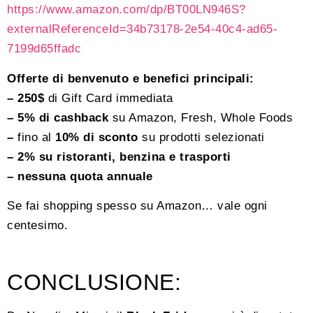
https://www.amazon.com/dp/BT00LN946S?
externalReferenceId=34b73178-2e54-40c4-ad65-
7199d65ffadc
Offerte di benvenuto e benefici principali:
– 250$
di Gift Card immediata
– 5% di cashback
su Amazon, Fresh, Whole Foods
–
fino al
10% di sconto
su prodotti selezionati
– 2% su ristoranti, benzina e trasporti
– nessuna quota annuale
Se fai shopping spesso su Amazon… vale ogni
centesimo.
CONCLUSIONE: